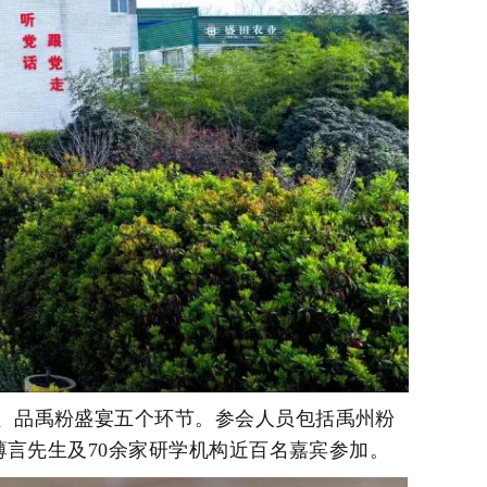
、品禹粉盛宴五个环节。参会人员包括禹州粉
言先生及70余家研学机构近百名嘉宾参加。