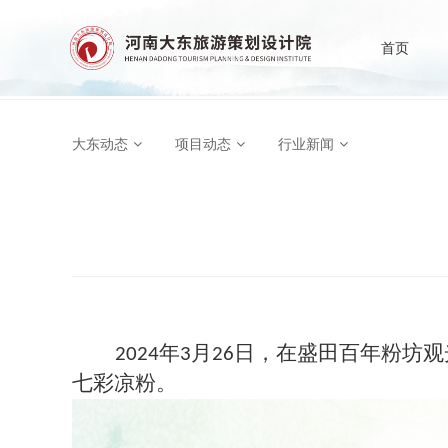
首页
大东动态
项目动态
行业新闻
年
月
日，在盛田百年粉坊观
2024
3
26
七彩凉粉。