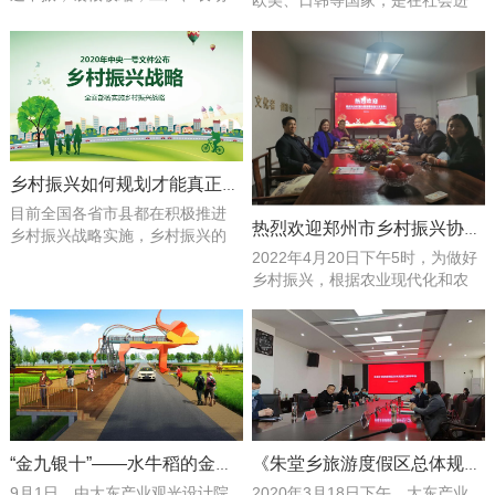
欧美、日韩等国家，是在社会进
为什么还要花钱做观光工厂？ 拿
入休闲时代，把产业经营和文化
英国作家查尔斯·狄更斯的话反过
旅游相结合的商业发展模式。
来说：这是一个最坏的时代，也
——是推进传统产业文化化的抓
是一个最好的时代；这是一个怀
手～ 产业观光旅游和我们常见的
疑的时期，也是一个坚信的时
景区旅游是完全相反的两个方
期。疫情加剧危机，危机增速迭
向，常见的景区旅游是把自然文
代，一场无情的洗礼正在...
化和人文遗迹通过再创意改造...
乡村振兴如何规划才能真正落地
目前全国各省市县都在积极推进
热烈欢迎郑州市乡村振兴协会领导莅临河南大东参观
乡村振兴战略实施，乡村振兴的
2022年4月20日下午5时，为做好
规划也成为各地政府的头等大
乡村振兴，根据农业现代化和农
事，然而我国绝大部分的乡镇缺
业服务业、旅游业深化发展的相
少就是能够真正好落地好执行的
关要求。郑州市乡村振兴协会领
乡村振兴发展规划。笔者作为一
导莅临河南大东旅游规划设计院
名基层的规划设计工作者，就乡
参观。一进门，在薄院长的带领
镇级的乡村振兴规划谈谈自己一
下了解了公司的发展过程，以及
些浅显的看法，愿接受各位对乡
大东的企业文化。并向领导们讲
村振兴有研究的老师和领导的批
解整体办公流程思路和乡村振兴
评与指导。一、乡村振兴...
发展的项目案例，领导们对此给
“金九银十”——水牛稻的金九从河南日报头版开启
《朱堂乡旅游度假区总体规划》汇报评审会顺利召开
予了极大的赞许。在随...
9月1日，由大东产业观光设计院
2020年3月18日下午，大东产业