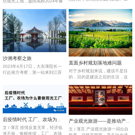
坊观光工场，盛田禹粉2024年春
业、商业等各个领域产业迭代升
季研学产品发布会成功举办，发
级的一缕曙光。然而，研学基地
布会主题是：品禹粉盛宴，打七
如何规划，才能正确迎合巨大的
彩凉粉。盛田农业是中国粉条行
研学市场？这一直是众多产业基
业首家中华老字号企业，是禹州
地老总的困惑。作为国内专注产
粉条制作技艺非物质文化遗产传
业观光旅游的设计院，大东旅规
承企业，是河南省中小学专项性
院和旗下的玩美工坊研学基地运
社会实践教育基地，是国家3A级
营公司在研学基地开发规划与研
旅游景区，在这里，学生们将：
学课程设计方面一直走...
听禹粉故事，观非遗表演...
沙洲考察之旅
直面乡村规划落地难问题
2023年4月17日，大东薄院长一
对于乡村规划来说，建设不是目
行赴南方考察，第一站来到江苏
的，目的是建设之后的生活，这
张家港酿酒有限公司参观学习考
才是村庄规划设计的目的。在当
察。 沙洲优黄，依托得天独厚的
下的村庄规划中，很多都是在按
江南水乡资源和深厚积淀的黄酒
照城市规划的思路来规划设计，
文化，以塑造“新江南人文产品内
既失去了乡村的质朴与自然，又
涵”为理念，着力打造集文化、研
在落地实践上遇到阻碍。因此，
发、休闲于一体的综合工业旅游
做好乡村规划建设，必须要考虑
项目，传承中国...
到方方面面的因素，因地制宜。
后疫情时代 工厂、农场为什么要做观光工厂
产业观光旅游------是推动产业转型的重要抓手
乡村规划的认识对于乡村来说，
文 / 薄言 疫情反复无常，经济低
文 / 薄言 产业观光旅游一词出自
规划设计不只是...
迷不振，银根收缩，工厂、农场