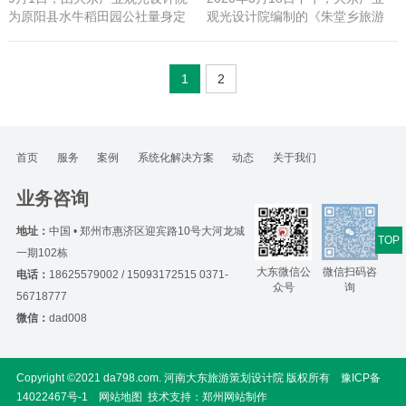
为原阳县水牛稻田园公社量身定
观光设计院编制的《朱堂乡旅游
制的稻田画登上了河南日报头
度假区总体规划》（以下简称
版。 水牛稻田园公社 水牛稻田园
《规划》）评审会在河南省信阳
公社项目位于河南原阳县太平镇
市罗山县政府顺利召开。 县委常
1
2
水牛赵村，由大东产业观光...
委、副书记张长斌说：项目规
划...
首页
服务
案例
系统化解决方案
动态
关于我们
业务咨询
地址：
中国 • 郑州市惠济区迎宾路10号大河龙城
TOP
一期102栋
大东微信公
微信扫码咨
电话：
18625579002 / 15093172515 0371-
众号
询
56718777
微信：
dad008
Copyright ©2021 da798.com. 河南大东旅游策划设计院 版权所有
豫ICP备
14022467号-1
网站地图
技术支持：
郑州网站制作